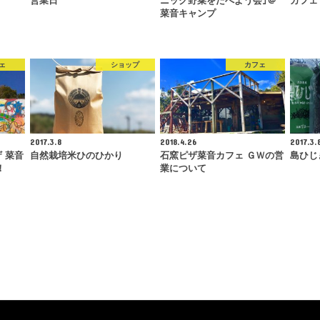
営業日
ニック野菜をたべよう会｣＠
カフェ
菜音キャンプ
ェ
ショップ
カフェ
2017.3.8
2018.4.26
2017.3.
 菜音
自然栽培米ひのひかり
石窯ピザ菜音カフェ ＧＷの営
島ひじ
！
業について