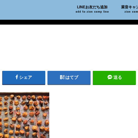
LINEお友だち追加
菜音キャ
add to zion camp line
zion ca
シェア
はてブ
送る