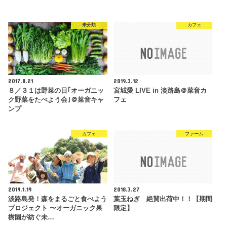
未分類
カフェ
2017.8.21
2019.3.12
８／３１は野菜の日｢オーガニッ
宮城愛 LIVE in 淡路島＠菜音カ
ク野菜をたべよう会｣＠菜音キャ
フェ
ンプ
カフェ
ファーム
2019.1.19
2018.3.27
淡路島発！森をまるごと食べよう
葉玉ねぎ 絶賛出荷中！！【期間
プロジェクト 〜オーガニック果
限定】
樹園が紡ぐ未…