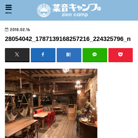
menu
2018.02.16
28054042_1787139168257216_224325796_n