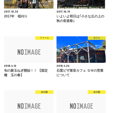
2017.10.30
2017.10.19
2017年 稲刈り
いよいよ明日は｢小さな丘の上の
秋の音楽祭｣
ファーム
カフェ
2018.4.12
2018.4.26
旬の新玉ねぎ開始！！ 【固定
石窯ピザ菜音カフェ ＧＷの営業
種 玉の春】
について
未分類
未分類