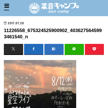
menu
2017.07.28
11226558_675324525900902_403627564599
3461540_n