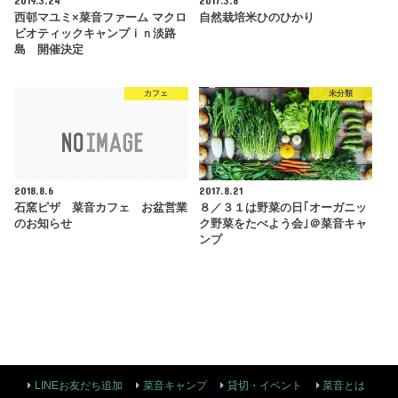
西邨マユミ×菜音ファーム マクロ
自然栽培米ひのひかり
ビオティックキャンプｉｎ淡路
島 開催決定
カフェ
未分類
2018.8.6
2017.8.21
石窯ピザ 菜音カフェ お盆営業
８／３１は野菜の日｢オーガニッ
のお知らせ
ク野菜をたべよう会｣＠菜音キャ
ンプ
LINEお友だち追加
菜音キャンプ
貸切・イベント
菜音とは