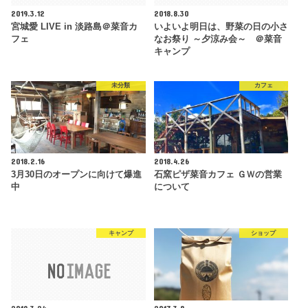
2019.3.12
2018.8.30
宮城愛 LIVE in 淡路島＠菜音カ
いよいよ明日は、野菜の日の小さ
フェ
なお祭り ～夕涼み会～ ＠菜音
キャンプ
未分類
カフェ
2018.2.16
2018.4.26
3月30日のオープンに向けて爆進
石窯ピザ菜音カフェ ＧＷの営業
中
について
キャンプ
ショップ
2019.3.24
2017.3.8