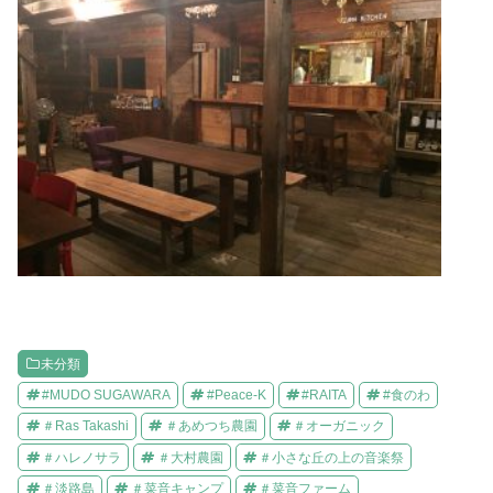
未分類
#MUDO SUGAWARA
#Peace-K
#RAITA
#食のわ
＃Ras Takashi
＃あめつち農園
＃オーガニック
＃ハレノサラ
＃大村農園
＃小さな丘の上の音楽祭
＃淡路島
＃菜音キャンプ
＃菜音ファーム