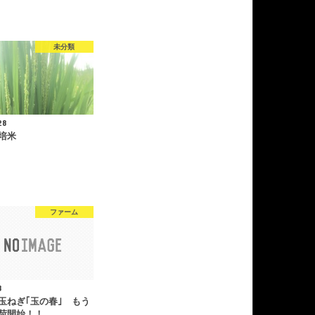
未分類
28
培米
ファーム
8
玉ねぎ｢玉の春｣ もう
荷開始！！