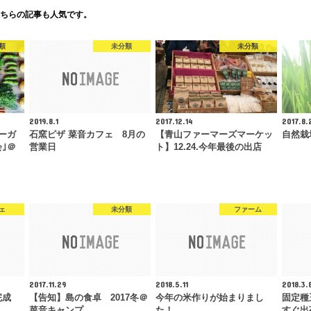
ちらの記事も人気です。
類
未分類
未分類
2019.8.1
2017.12.14
2017.8.
ーガ
石窯ピザ 菜音カフェ 8月の
【青山ファーマーズマーケッ
自然栽
｣＠
営業日
ト】12.24.今年最後の出店
ェ
未分類
ファーム
2017.11.29
2018.5.11
2018.3.
完成
【告知】島の食卓 2017冬＠
今年の米作りが始まりまし
固定種
菜音キャンプ
た！
すぐ出