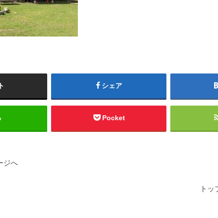
ト
シェア
る
Pocket
ージへ
トッ