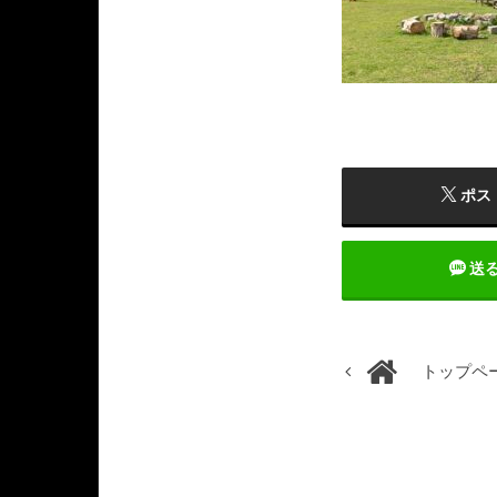
ポス
送
トップペ