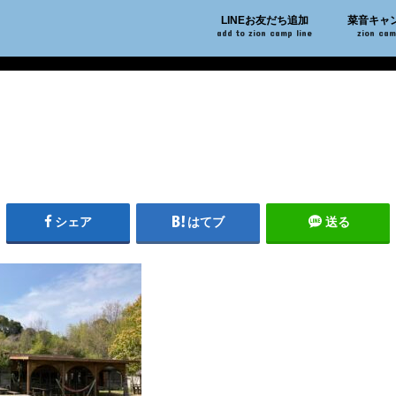
LINEお友だち追加
菜音キャ
add to zion camp line
zion ca
シェア
はてブ
送る