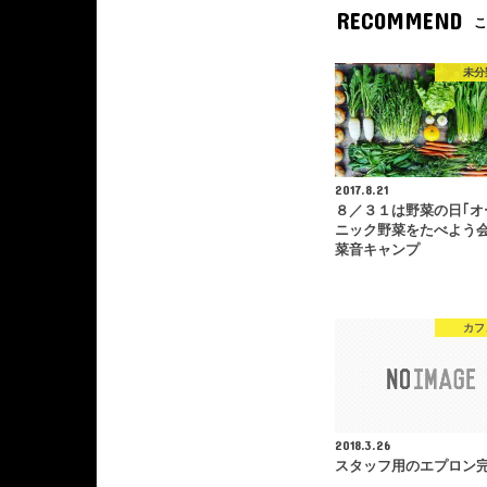
RECOMMEND
こ
未分
2017.8.21
８／３１は野菜の日｢オ
ニック野菜をたべよう会
菜音キャンプ
カフ
2018.3.26
スタッフ用のエプロン