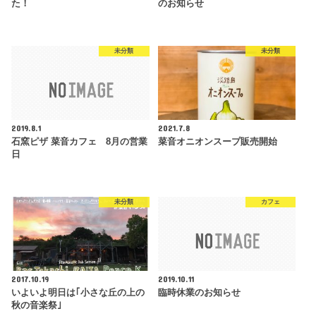
た！
のお知らせ
未分類
未分類
2019.8.1
2021.7.8
石窯ピザ 菜音カフェ 8月の営業
菜音オニオンスープ販売開始
日
未分類
カフェ
2017.10.19
2019.10.11
いよいよ明日は｢小さな丘の上の
臨時休業のお知らせ
秋の音楽祭｣