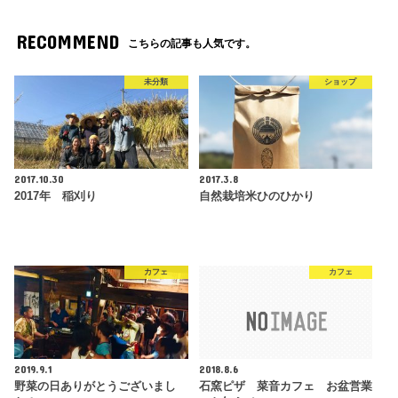
RECOMMEND
こちらの記事も人気です。
未分類
ショップ
2017.10.30
2017.3.8
2017年 稲刈り
自然栽培米ひのひかり
カフェ
カフェ
2019.9.1
2018.8.6
野菜の日ありがとうございまし
石窯ピザ 菜音カフェ お盆営業