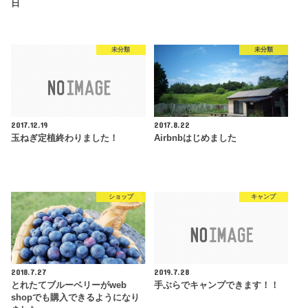
日
未分類
未分類
2017.12.19
2017.8.22
玉ねぎ定植終わりました！
Airbnbはじめました
ショップ
キャンプ
2018.7.27
2019.7.28
とれたてブルーベリーがweb
手ぶらでキャンプできます！！
shopでも購入できるようになり