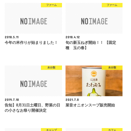
ファーム
ファーム
2018.5.11
2018.4.12
今年の米作りが始まりました！
旬の新玉ねぎ開始！！ 【固定
種 玉の春】
未分類
未分類
2019.7.18
2021.7.8
告知】8月31日土曜日、野菜の日
菜音オニオンスープ販売開始
の小さなお祭り開催決定
キャンプ
カフェ