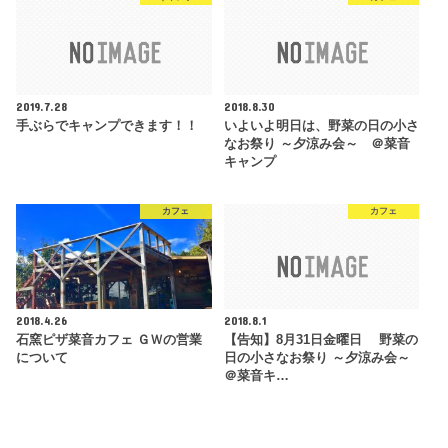
2019.7.28
2018.8.30
手ぶらでキャンプできます！！
いよいよ明日は、野菜の日の小さ
なお祭り ～夕涼み会～ ＠菜音
キャンプ
カフェ
カフェ
2018.4.26
2018.8.1
石窯ピザ菜音カフェ ＧＷの営業
【告知】8月31日金曜日 野菜の
について
日の小さなお祭り ～夕涼み会～
＠菜音キ…