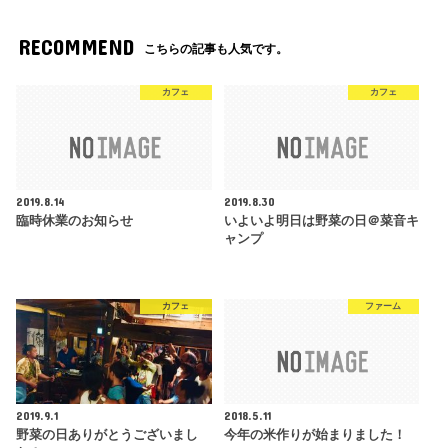
RECOMMEND
こちらの記事も人気です。
カフェ
カフェ
2019.8.14
2019.8.30
臨時休業のお知らせ
いよいよ明日は野菜の日＠菜音キ
ャンプ
カフェ
ファーム
2019.9.1
2018.5.11
野菜の日ありがとうございまし
今年の米作りが始まりました！