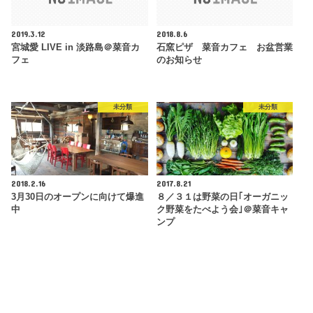
2019.3.12
2018.8.6
宮城愛 LIVE in 淡路島＠菜音カ
石窯ピザ 菜音カフェ お盆営業
フェ
のお知らせ
未分類
未分類
2018.2.16
2017.8.21
3月30日のオープンに向けて爆進
８／３１は野菜の日｢オーガニッ
中
ク野菜をたべよう会｣＠菜音キャ
ンプ