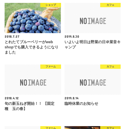
ショップ
カフェ
2018.7.27
2019.8.30
とれたてブルーベリーがweb
いよいよ明日は野菜の日＠菜音キ
shopでも購入できるようになり
ャンプ
ました
ファーム
カフェ
2018.4.12
2019.8.14
旬の新玉ねぎ開始！！ 【固定
臨時休業のお知らせ
種 玉の春】
ファーム
カフェ