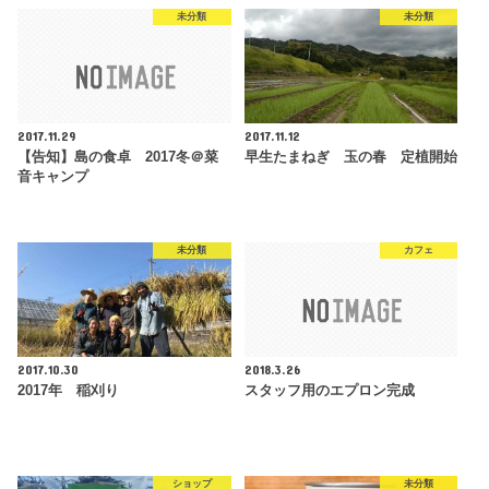
未分類
未分類
2017.11.29
2017.11.12
【告知】島の食卓 2017冬＠菜
早生たまねぎ 玉の春 定植開始
音キャンプ
未分類
カフェ
2017.10.30
2018.3.26
2017年 稲刈り
スタッフ用のエプロン完成
ショップ
未分類