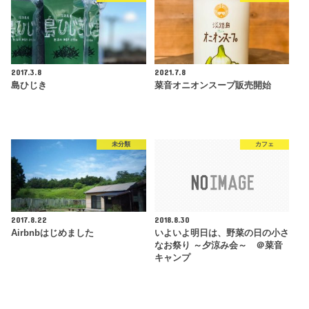
2017.3.8
2021.7.8
島ひじき
菜音オニオンスープ販売開始
未分類
カフェ
2017.8.22
2018.8.30
Airbnbはじめました
いよいよ明日は、野菜の日の小さ
なお祭り ～夕涼み会～ ＠菜音
キャンプ