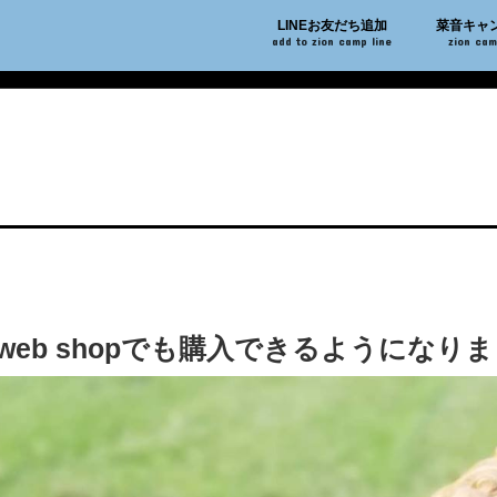
LINEお友だち追加
菜音キャ
add to zion camp line
zion ca
eb shopでも購入できるようになり