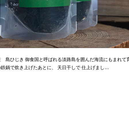
産 島ひじき 御食国と呼ばれる淡路島を囲んだ海流にもまれて育
鉄鍋で炊き上げたあとに、 天日干しで 仕上げまし…