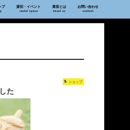
ンプ
貸切・イベント
菜音とは
お問い合わせ
mp
rental space
about us
contact
ショップ
ました