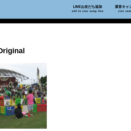
LINEお友だち追加
菜音キャ
add to zion camp line
zion ca
riginal