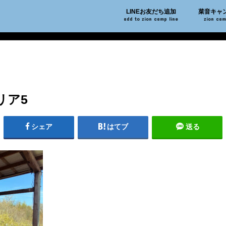
LINEお友だち追加
菜音キャ
add to zion camp line
zion ca
リア5
シェア
はてブ
送る