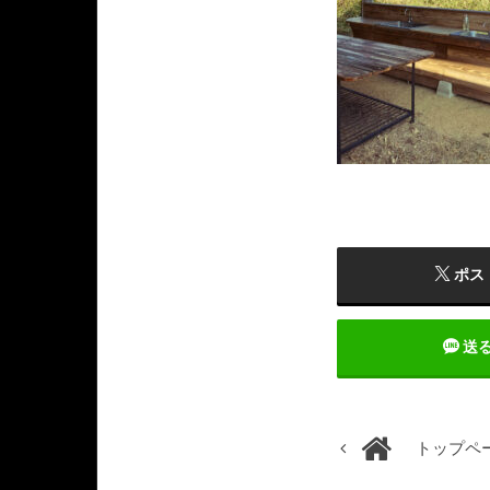
ポス
送
トップペ