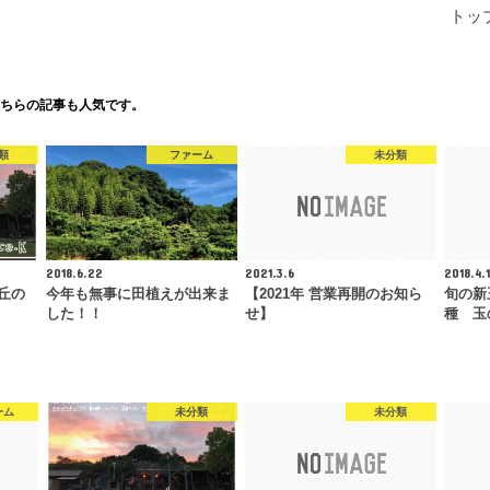
トッ
ちらの記事も人気です。
類
ファーム
未分類
2018.6.22
2021.3.6
2018.4.
丘の
今年も無事に田植えが出来ま
【2021年 営業再開のお知ら
旬の新
した！！
せ】
種 玉
ーム
未分類
未分類