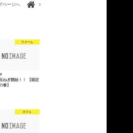
プページへ
ファーム
12
玉ねぎ開始！！ 【固定
の春】
カフェ